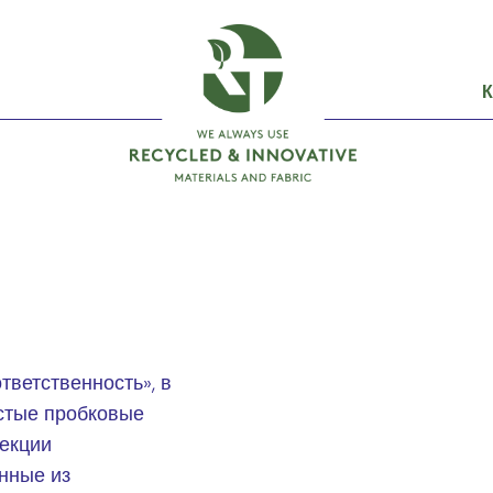
тветственность», в
истые пробковые
лекции
нные из